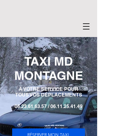
TAXI MD
MONTAGNE
À VOTRE SERVICE POUR
TOUS VOS DÉPLACEMENTS
06.23.61.63.57
/
06.11.25.41.49
RÉSERVER MON TAXI